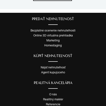
PREDAŤ NEHNUTEĽNOSŤ
Bezplatné ocenenie nehnuteľnosti
Online 3D virtuálna prehliadka
Marketing
Homestaging
KÚPIŤ NEHNUTEĽNOSŤ
Nájsť nehnuteľnosť
Agent kupujúceho
REALITNÁ KANCELÁRIA
O nás
Realitný maklér
Referencie