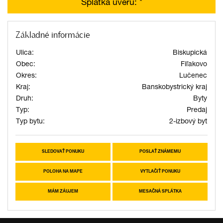
Splátka úveru:
*
Základné informácie
Ulica:
Biskupická
Obec:
Fiľakovo
Okres:
Lučenec
Kraj:
Banskobystrický kraj
Druh:
Byty
Typ:
Predaj
Typ bytu:
2-izbový byt
SLEDOVAŤ PONUKU
POSLAŤ ZNÁMEMU
POLOHA NA MAPE
VYTLAČIŤ PONUKU
MÁM ZÁUJEM
MESAČNÁ SPLÁTKA