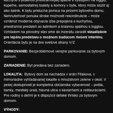
kuchyne s jedálňou priestrannejšej spálne s výstupom na loggiu,
kúpeľne, samostatnej toalety a komory v byte, ktorý môže slúžiť aj
ako šatník. K bytu prislúcha pivnica na prízemí bytového domu.
Nehnuteľnosť ponúka široké možnosti rekonštrukcie – môže
vzniknúť moderná obývacia izba prepojená s kuchyňou,
priestranná predsieň so šatníkom a krásnou spálňou s loggiou.
Vzhľadom na pôvodný stav sme do inzerátu zaradili
vizualizácie
pre lepšiu predstavu o možnom budúcom riešení interiéru.
Orientácia bytu je na dve svetové strany V/Z
PARKOVANIE:
Bezproblémové verejné parkovanie za bytovým
domom.
ZARIADENIE:
Byt predáva bez zariadení.
LOKALITA:
Bytový dom sa nachádza v srdci Fiľakova, v
mimoriadne vyhľadávanej lokalite s množstvom zelene v okolí. V
pešej dostupnosti je kompletná občianska vybavenosť – pošta,
banky, mestský úrad, hlavná ulica s kaviarňami a reštauráciami.
Pre rodiny s deťmi je k dispozícii detské ihrisko za bytovým
domom.
VÝHODY: