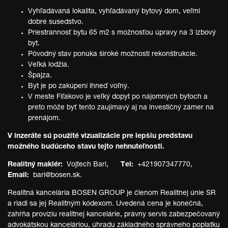
Vyhľadávaná lokalita, vyhľadávaný bytový dom, veľmi
dobré susedstvo.
Priestrannosť bytu 65 m2 s možnosťou úpravy na 3 izbový
byt.
Pôvodný stav ponúka široké možnosti rekonštrukcie.
Veľká lodžia.
Špajza.
Byt je po zakúpení ihneď voľný.
V meste Fiľakovo je veľký dopyt po nájomných bytoch a
preto môže byť tento zaujímavý aj na investičný zámer na
prenájom.
V inzeráte sú použité vizualizácie pre lepšiu predstavu
možného budúceho stavu tejto nehnuteľnosti.
Realitný maklér:
Vojtech Bari,
Tel:
+421907347770,
Email:
bari@bosen.sk.
Realitná kancelária BOSEN GROUP je členom Realitnej únie SR
a riadi sa jej Realitným kódexom. Uvedená cena je konečná,
zahŕňa províziu realitnej kancelárie, právny servis zabezpečovaný
advokátskou kanceláriou, úhradu základného správneho poplatku