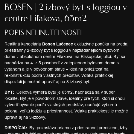
BOSEN | 2 izbový byt s loggiou v
centre Fiľakova, 65m2
POPIS NEHNUTEĽNOSTI
Realitná kancelária
Bosen Lučenec
exkluzívne ponúka na predaj
priestranný 2-izbový byt s loggiou v najžiadanejšom bytovom
dome v absolútnom centre Fiľakova, na Biskupickej ulici. Byt sa
nachádza na 4. z 5 poschodí v zateplenom bytovom dome s
výťahom a je v pôvodnom stave – ideálna príležitosť na
rekonštrukciu podľa vlastných predstáv. Vďaka praktickej
dispozícií je možné upraviť aj na 3-izbový byt.
BYT:
Celková výmera bytu je 65m2, nachádza sa v super
lokalite. Byt je v pôvodnom stave, ideálny pre tých, ktorí si chcú
vytvoriť bývanie podľa vlastných predstáv, oceňujú výbornú
polohu, veľkú lodžiu a priestrannosť. Vďaka praktickosti je možné
upraviť aj na 3-izbový.
DISPOÍCIA:
Byt pozostáva priamo z priestrannej predsiene, izby,