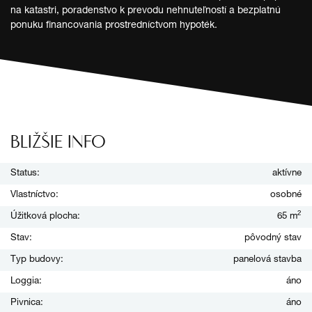
na katastri, poradenstvo k prevodu nehnuteľností a bezplatnú
ponuku financovania prostredníctvom hypoték.
BLIŽŠIE INFO
Status:
aktívne
Vlastníctvo:
osobné
2
Úžitková plocha:
65 m
Stav:
pôvodný stav
Typ budovy:
panelová stavba
Loggia:
áno
Pivnica:
áno