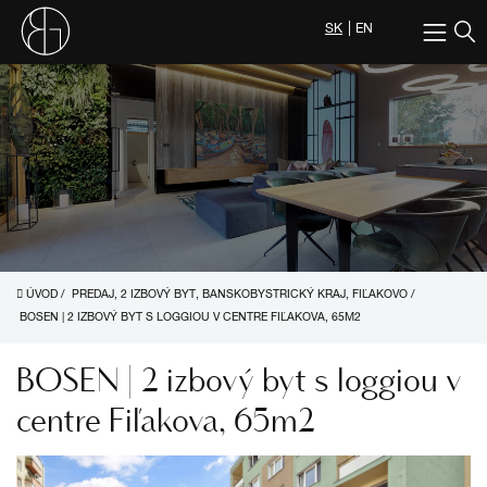
SK
EN
ÚVOD
/
PREDAJ, 2 IZBOVÝ BYT, BANSKOBYSTRICKÝ KRAJ, FIĽAKOVO
/
BOSEN | 2 IZBOVÝ BYT S LOGGIOU V CENTRE FIĽAKOVA, 65M2
BOSEN | 2 izbový byt s loggiou v
centre Fiľakova, 65m2