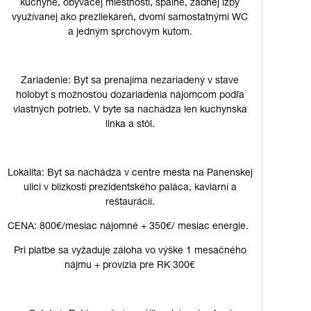
kuchyne, obývacej miestnosti, spálne, zadnej izby
využívanej ako prezliekáreň, dvomi samostatnými WC
a jedným sprchovým kútom.
Zariadenie: Byt sa prenajíma nezariadený v stave
holobyt s možnosťou dozariadenia nájomcom podľa
vlastných potrieb. V byte sa nachádza len kuchynská
linka a stôl.
Lokalita: Byt sa nachádza v centre mesta na Panenskej
ulici v blízkosti prezidentského paláca, kaviarní a
reštaurácií.
CENA: 800€/mesiac nájomné + 350€/ mesiac energie.
Pri platbe sa vyžaduje záloha vo výške 1 mesačného
nájmu + provízia pre RK 300€