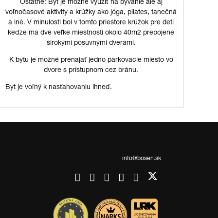
Ostatné: Byt je možné využiť na bývanie ale aj
voľnočasové aktivity a krúžky ako jóga, pilates, tanečná
a iné. V minulosti bol v tomto priestore krúžok pre deti
keďže má dve veľké miestnosti okolo 40m2 prepojené
širokými posuvnými dverami.
K bytu je možné prenajať jedno parkovacie miesto vo
dvore s prístupnom cez bránu.
Byt je voľný k nasťahovaniu ihneď.
info@bosen.sk