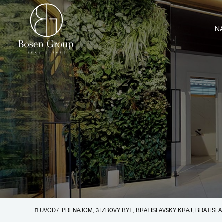
N
ÚVOD
/
PRENÁJOM, 3 IZBOVÝ BYT, BRATISLAVSKÝ KRAJ, BRATIS