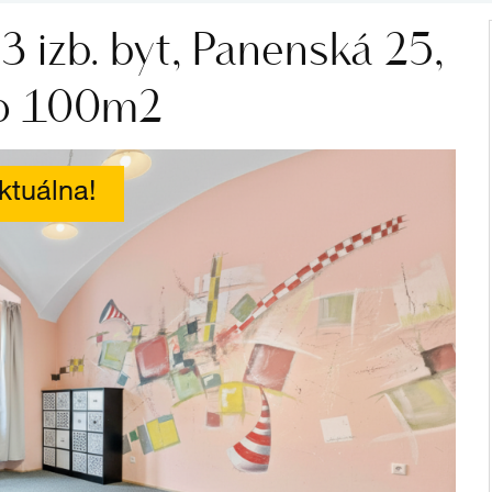
 izb. byt, Panenská 25,
to 100m2
ktuálna!