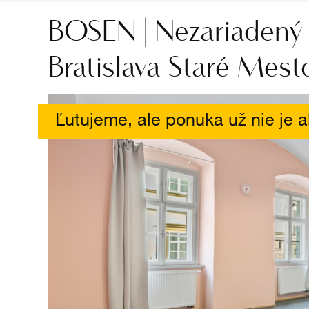
BOSEN | Nezariadený 3
Bratislava Staré Mes
Ľutujeme, ale ponuka už nie je a