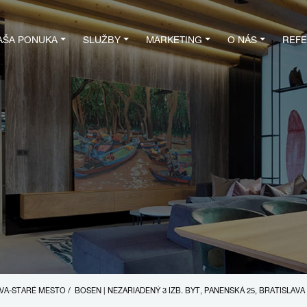
AŠA PONUKA
SLUŽBY
MARKETING
O NÁS
REFE
LAVA-STARÉ MESTO
/
BOSEN | NEZARIADENÝ 3 IZB. BYT, PANENSKÁ 25, BRATISLAV