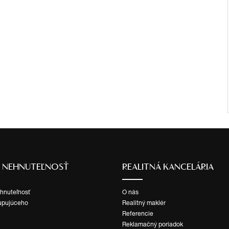
Ť NEHNUTEĽNOSŤ
REALITNÁ KANCELÁRIA
ehnuteľnosť
O nás
upujúceho
Realitný maklér
Referencie
Reklamačný poriadok