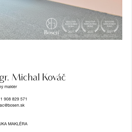
r. Michal Kováč
tný maklér
1 908 829 571
ac@bosen.sk
UKA MAKLÉRA