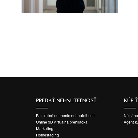
PREDAŤ NEHNUTEĽNOSŤ
KÚPI
Bezplatné ocenenie nehnuteľnosti
Nájsť n
Online 3D virtuálna prehliadka
Agent k
Marketing
Homestaging