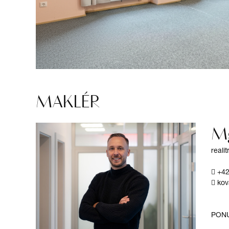
MAKLÉR
Mg
reali
+42
kov
PON