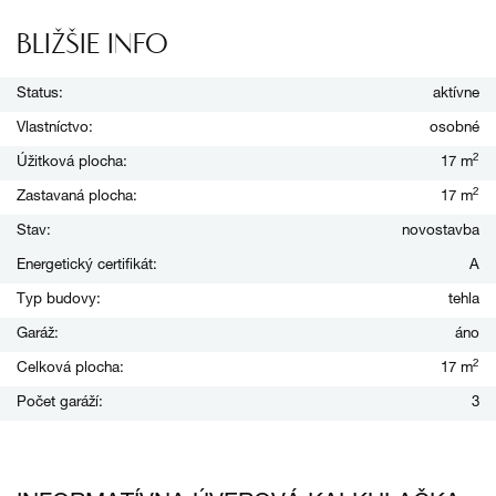
BLIŽŠIE INFO
Status:
aktívne
Vlastníctvo:
osobné
2
Úžitková plocha:
17 m
2
Zastavaná plocha:
17 m
Stav:
novostavba
Energetický certifikát:
A
Typ budovy:
tehla
Garáž:
áno
2
Celková plocha:
17 m
Počet garáží:
3