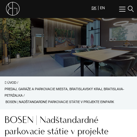
SK
EN
ÚVOD
/
PREDAJ, GARÁŽE A PARKOVACIE MIESTA, BRATISLAVSKÝ KRAJ, BRATISLAVA-
PETRŽALKA
/
BOSEN | NADŠTANDARDNÉ PARKOVACIE STÁTIE V PROJEKTE EINPARK
BOSEN | Nadštandardné
parkovacie státie v projekte