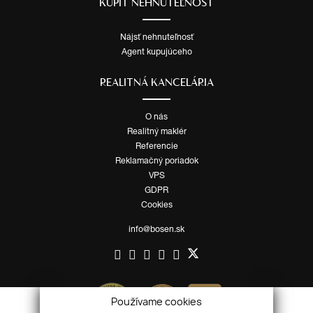
KÚPIŤ NEHNUTEĽNOSŤ
Nájsť nehnuteľnosť
Agent kupujúceho
REALITNÁ KANCELÁRIA
O nás
Realitný maklér
Referencie
Reklamačný poriadok
VPS
GDPR
Cookies
info@bosen.sk
Používame cookies