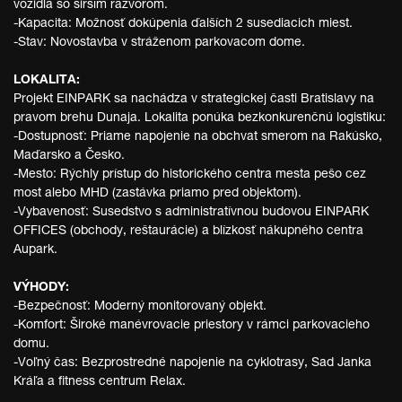
vozidlá so širším rázvorom.
-Kapacita: Možnosť dokúpenia ďalších 2 susediacich miest.
-Stav: Novostavba v stráženom parkovacom dome.
LOKALITA:
Projekt EINPARK sa nachádza v strategickej časti Bratislavy na
pravom brehu Dunaja. Lokalita ponúka bezkonkurenčnú logistiku:
-Dostupnosť: Priame napojenie na obchvat smerom na Rakúsko,
Maďarsko a Česko.
-Mesto: Rýchly prístup do historického centra mesta pešo cez
most alebo MHD (zastávka priamo pred objektom).
-Vybavenosť: Susedstvo s administratívnou budovou EINPARK
OFFICES (obchody, reštaurácie) a blízkosť nákupného centra
Aupark.
VÝHODY:
-Bezpečnosť: Moderný monitorovaný objekt.
-Komfort: Široké manévrovacie priestory v rámci parkovacieho
domu.
-Voľný čas: Bezprostredné napojenie na cyklotrasy, Sad Janka
Kráľa a fitness centrum Relax.