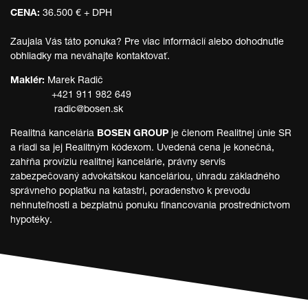
CENA:
36.500 € + DPH
Zaujala Vás táto ponuka? Pre viac informácií alebo dohodnutie
obhliadky ma neváhajte kontaktovať.
Maklér:
Marek Radič
+421 911 982 649
radic@bosen.sk
Realitná kancelária
BOSEN GROUP
je členom Realitnej únie SR
a riadi sa jej Realitným kódexom. Uvedená cena je konečná,
zahŕňa províziu realitnej kancelárie, právny servis
zabezpečovaný advokátskou kanceláriou, úhradu základného
správneho poplatku na katastri, poradenstvo k prevodu
nehnuteľnosti a bezplatnú ponuku financovania prostredníctvom
hypotéky.