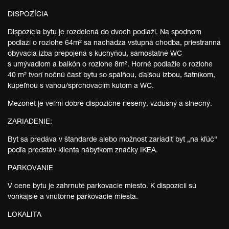
DISPOZÍCIA
Dispozícia bytu je rozdelená do dvoch podlaží. Na spodnom
podlaží o rozlohe 64m² sa nachádza vstupná chodba, priestranná
obývacia izba prepojená s kuchyňou, samostatné WC
s umývadlom a balkón o rozlohe 8m². Horné podlažie o rozlohe
40 m² tvorí nočnú časť bytu so spálňou, ďalšou izbou, šatníkom,
kúpeľňou s vaňou/sprchovacím kútom a WC.
Mezonet je veľmi dobre dispozične riešený, vzdušný a slnečný.
ZARIADENIE:
Byt sa predáva v štandarde alebo možnosť zariadiť byt „na kľúč“
podľa predstáv klienta nábytkom značky IKEA.
PARKOVANIE
V cene bytu je zahrnuté parkovacie miesto. K dispozícii sú
vonkajšie a vnútorné parkovacie miesta.
LOKALITA