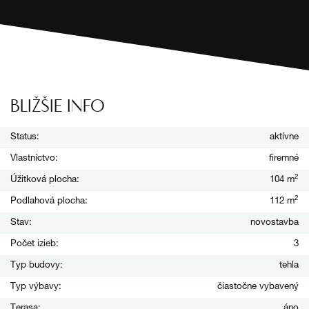
BLIŽŠIE INFO
Status:
aktívne
Vlastníctvo:
firemné
2
Úžitková plocha:
104 m
2
Podlahová plocha:
112 m
Stav:
novostavba
Počet izieb:
3
Typ budovy:
tehla
Typ výbavy:
čiastočne vybavený
Terasa:
áno