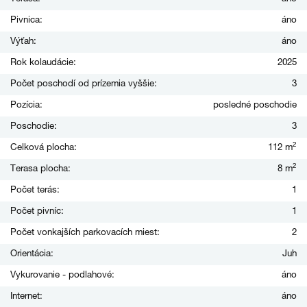
Pivnica:
áno
Výťah:
áno
Rok kolaudácie:
2025
Počet poschodí od prízemia vyššie:
3
Pozícia:
posledné poschodie
Poschodie:
3
2
Celková plocha:
112 m
2
Terasa plocha:
8 m
Počet terás:
1
Počet pivníc:
1
Počet vonkajších parkovacích miest:
2
Orientácia:
Juh
Vykurovanie - podlahové:
áno
Internet:
áno