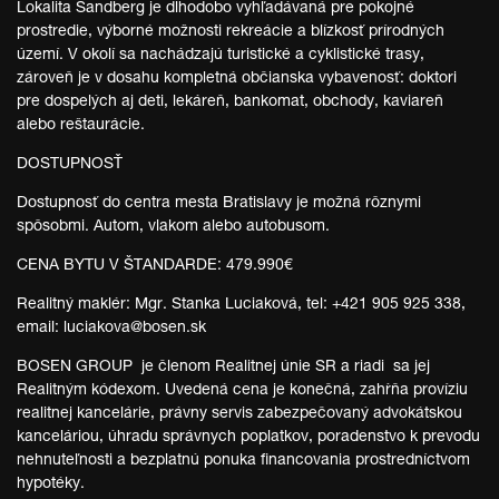
Lokalita Sandberg je dlhodobo vyhľadávaná pre pokojné
prostredie, výborné možnosti rekreácie a blízkosť prírodných
území. V okolí sa nachádzajú turistické a cyklistické trasy,
zároveň je v dosahu kompletná občianska vybavenosť: doktori
pre dospelých aj deti, lekáreň, bankomat, obchody, kaviareň
alebo reštaurácie.
DOSTUPNOSŤ
Dostupnosť do centra mesta Bratislavy je možná rôznymi
spôsobmi. Autom, vlakom alebo autobusom.
CENA BYTU V ŠTANDARDE: 479.990€
Realitný maklér: Mgr. Stanka Luciaková, tel: +421 905 925 338,
email: luciakova@bosen.sk
BOSEN GROUP je členom Realitnej únie SR a riadi sa jej
Realitným kódexom. Uvedená cena je konečná, zahŕňa províziu
realitnej kancelárie, právny servis zabezpečovaný advokátskou
kanceláriou, úhradu správnych poplatkov, poradenstvo k prevodu
nehnuteľnosti a bezplatnú ponuka financovania prostredníctvom
hypotéky.