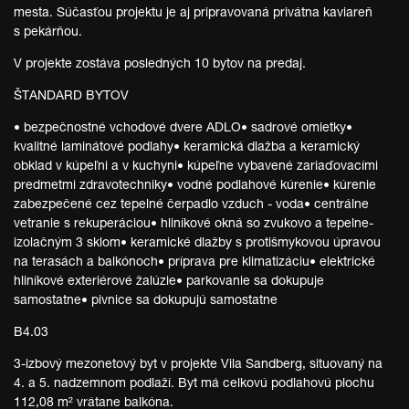
mesta. Súčasťou projektu je aj pripravovaná privátna kaviareň
s pekárňou.
V projekte zostáva posledných 10 bytov na predaj.
ŠTANDARD BYTOV
• bezpečnostné vchodové dvere ADLO• sadrové omietky•
kvalitné laminátové podlahy• keramická dlažba a keramický
obklad v kúpeľni a v kuchyni• kúpeľne vybavené zariaďovacími
predmetmi zdravotechniky• vodné podlahové kúrenie• kúrenie
zabezpečené cez tepelné čerpadlo vzduch - voda• centrálne
vetranie s rekuperáciou• hliníkové okná so zvukovo a tepelne-
izolačným 3 sklom• keramické dlažby s protišmykovou úpravou
na terasách a balkónoch• príprava pre klimatizáciu• elektrické
hliníkové exteriérové žalúzie• parkovanie sa dokupuje
samostatne• pivnice sa dokupujú samostatne
B4.03
3-izbový mezonetový byt v projekte Vila Sandberg, situovaný na
4. a 5. nadzemnom podlaží. Byt má celkovú podlahovú plochu
112,08 m² vrátane balkóna.