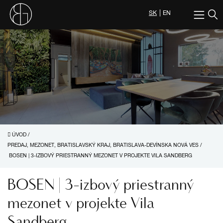
SK
EN
ÚVOD
/
PREDAJ, MEZONET, BRATISLAVSKÝ KRAJ, BRATISLAVA-DEVÍNSKA NOVÁ VES
/
BOSEN | 3-IZBOVÝ PRIESTRANNÝ MEZONET V PROJEKTE VILA SANDBERG
BOSEN | 3-izbový priestranný
mezonet v projekte Vila
Sandberg