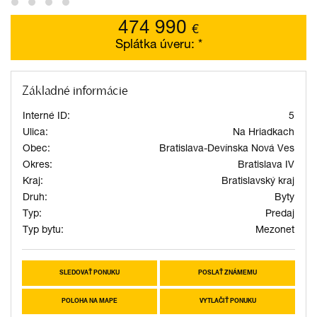
474 990
€
Splátka úveru:
*
Základné informácie
Interné ID:
5
Ulica:
Na Hriadkach
Obec:
Bratislava-Devínska Nová Ves
Okres:
Bratislava IV
Kraj:
Bratislavský kraj
Druh:
Byty
Typ:
Predaj
Typ bytu:
Mezonet
SLEDOVAŤ PONUKU
POSLAŤ ZNÁMEMU
POLOHA NA MAPE
VYTLAČIŤ PONUKU