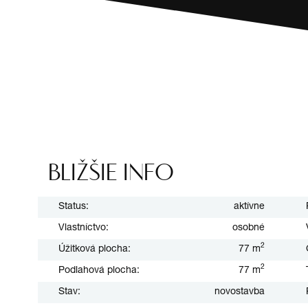
BLIŽŠIE INFO
Status:
aktívne
Vlastníctvo:
osobné
2
Úžitková plocha:
77 m
2
Podlahová plocha:
77 m
Stav:
novostavba