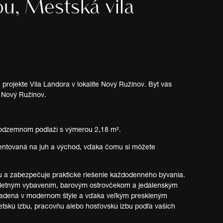
ou, Mestská vila
rojekte Vila Landora v lokalite Nový Ružinov. Byt vás
– Nový Ružinov.
podzemnom podlaží s výmerou 2,18 m².
rientovaná na juh a východ, vďaka čomu si môžete
ru a zabezpečuje praktické riešenie každodenného bývania.
pletným vybavením, barovým ostrovčekom a jedálenským
 zariadená v modernom štýle a vďaka veľkým preskleným
etskú izbu, pracovňu alebo hosťovskú izbu podľa vašich