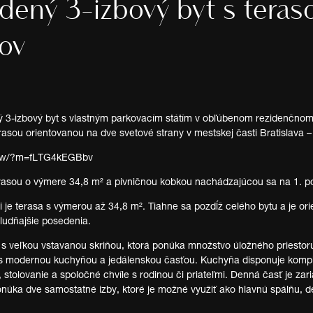
ený 3-izbový byt s teras
ov
 3-izbový byt s vlastným parkovacím státím v obľúbenom rezidenčnom p
rasou orientovanou na dve svetové strany v mestskej časti Bratislava 
show/?m=fLTG4kEGBbv
rasou o výmere 34,8 m² a pivničnou kobkou nachádzajúcou sa na 1. 
i je terasa s výmerou až 34,8 m². Tiahne sa pozdĺž celého bytu a je o
ludňajšie posedenia.
 s veľkou vstavanou skriňou, ktorá ponúka množstvo úložného priesto
á s modernou kuchyňou a jedálenskou časťou. Kuchyňa disponuje kom
e, stolovanie a spoločné chvíle s rodinou či priateľmi. Denná časť je
núka dve samostatné izby, ktoré je možné využiť ako hlavnú spálňu, d