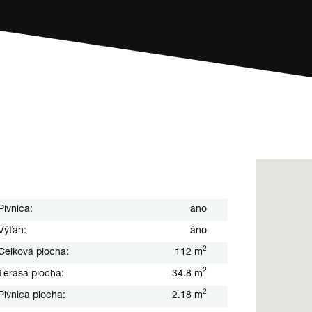
Pivnica:
áno
Výťah:
áno
2
Celková plocha:
112 m
2
Terasa plocha:
34.8 m
2
Pivnica plocha:
2.18 m