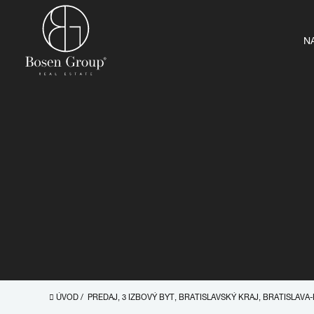
N
ÚVOD
/
PREDAJ, 3 IZBOVÝ BYT, BRATISLAVSKÝ KRAJ, BRATISLAV