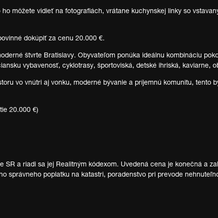
ho môžete vidieť na fotografiách, vrátane kuchynskej linky so vstavaný
 povinné dokúpiť za cenu 20.000 €.
oderné štvrte Bratislavy. Obyvateľom ponúka ideálnu kombináciu pok
iansku vybavenosť, cyklotrasy, športoviská, detské ihriská, kaviarne, 
toru vo vnútri aj vonku, moderné bývanie a príjemnú komunitu, tento by
tie 20.000 €)
SR a riadi sa jej Realitným kódexom. Uvedená cena je konečná a zahŕň
 správneho poplatku na katastri, poradenstvo pri prevode nehnuteľno