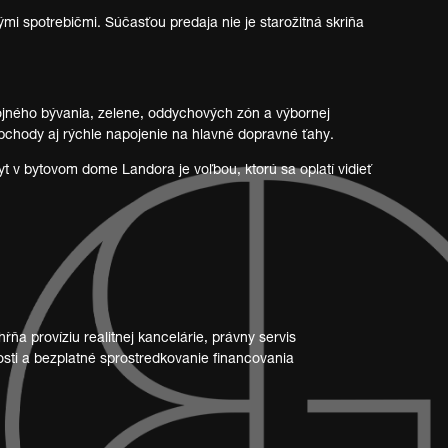
mi spotrebičmi. Súčasťou predaja nie je starožitná skriňa
ojného bývania, zelene, oddychových zón a výbornej
obchody aj rýchle napojenie na hlavné dopravné ťahy.
t v bytovom dome Landora je voľbou, ktorú sa oplatí vidieť
a províziu realitnej kancelárie, právny servis
sti a bezplatné sprostredkovanie financovania