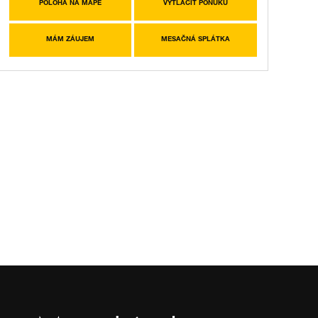
POLOHA NA MAPE
VYTLAČIŤ PONUKU
MÁM ZÁUJEM
MESAČNÁ SPLÁTKA