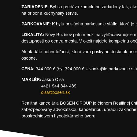
ZARIADENIE:
Byt sa predáva kompletne zariadený tak, ako 
na príbor a kuchynský servis.
PARKOVANIE:
K bytu prislúcha parkovacie státie, ktoré je
LOKALITA:
Nový Ružinov patrí medzi najvyhľadávanejšie m
dostupnosti do centra mesta. V okolí nájdete kompletnú obč
Ak hľadáte nehnuteľnosť, ktorá vám poskytne dostatok pries
osobne.
CENA:
344.900 € (byt 324.900 € + vonkajšie parkovacie stá
MAKLÉR:
Jakub Olša
+421 944 844 489
olsa@bosen.sk
Realitná kancelária BOSEN GROUP je členom Realitnej únie 
zabezpečovaný advokátskou kanceláriou, úhradu základného
prostredníctvom hypotekárneho úveru.