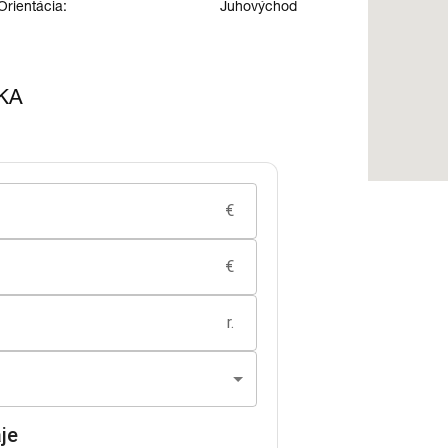
Orientácia:
Juhovýchod
KA