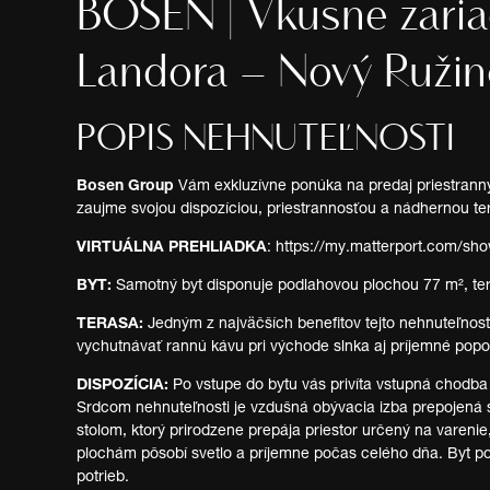
BOSEN | Vkusne zariad
Landora – Nový Ružin
POPIS NEHNUTEĽNOSTI
Bosen Group
Vám exkluzívne ponúka na predaj priestranný
zaujme svojou dispozíciou, priestrannosťou a nádhernou te
VIRTUÁLNA PREHLIADKA
: https://my.matterport.com/
BYT:
Samotný byt disponuje podlahovou plochou 77 m², te
TERASA:
Jedným z najväčších benefitov tejto nehnuteľnost
vychutnávať rannú kávu pri východe slnka aj príjemné popo
DISPOZÍCIA:
Po vstupe do bytu vás privíta vstupná chodba
Srdcom nehnuteľnosti je vzdušná obývacia izba prepojen
stolom, ktorý prirodzene prepája priestor určený na vareni
plochám pôsobí svetlo a príjemne počas celého dňa. Byt po
potrieb.