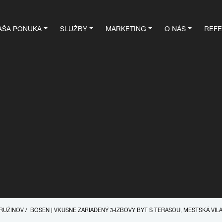
AŠA PONUKA
SLUŽBY
MARKETING
O NÁS
REFE
A-RUŽINOV
/
BOSEN | VKUSNE ZARIADENÝ 3-IZBOVÝ BYT S TERASOU, MESTSKÁ VIL