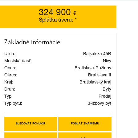
324 900
€
Splátka úveru:
*
Základné informácie
Ulica:
Bajkalská 45B
Mestská časť:
Nivy
Obec:
Bratislava-Ružinov
Okres:
Bratislava II
Kraj:
Bratislavský kraj
Druh:
Byty
Typ:
Predaj
Typ bytu:
3-izbový byt
SLEDOVAŤ PONUKU
POSLAŤ ZNÁMEMU