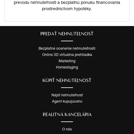
prevodu nehnuteľnosti a bezplatnú ponuku financovania
prostredníctvom hypotéky.
PREDAŤ NEHNUTEĽNOSŤ
Bezplatné ocenenie nehnuteľnosti
Online 3D virtuálna prehliadka
Marketing
Homestaging
KÚPIŤ NEHNUTEĽNOSŤ
Nájsť nehnuteľnosť
Agent kupujúceho
REALITNÁ KANCELÁRIA
O nás