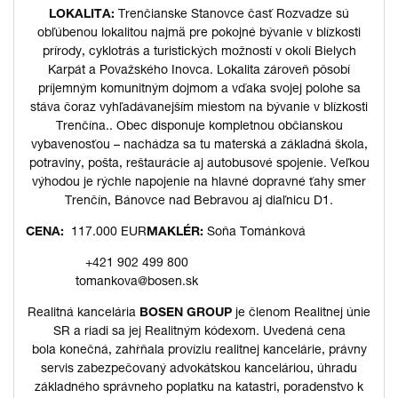
LOKALITA:
Trenčianske Stanovce časť Rozvadze sú
obľúbenou lokalitou najmä pre pokojné bývanie v blízkosti
prírody, cyklotrás a turistických možností v okolí Bielych
Karpát a Považského Inovca. Lokalita zároveň pôsobí
príjemným komunitným dojmom a vďaka svojej polohe sa
stáva čoraz vyhľadávanejším miestom na bývanie v blízkosti
Trenčína.. Obec disponuje kompletnou občianskou
vybavenosťou – nachádza sa tu materská a základná škola,
potraviny, pošta, reštaurácie aj autobusové spojenie. Veľkou
výhodou je rýchle napojenie na hlavné dopravné ťahy smer
Trenčín, Bánovce nad Bebravou aj diaľnicu D1.
CENA:
117.000 EUR
MAKLÉR:
Soňa Tománková
+421 902 499 800
tomankova@bosen.sk
Realitná kancelária
BOSEN GROUP
je členom Realitnej únie
SR a riadi sa jej Realitným kódexom. Uvedená cena
bola konečná, zahŕňala províziu realitnej kancelárie, právny
servis zabezpečovaný advokátskou kanceláriou, úhradu
základného správneho poplatku na katastri, poradenstvo k