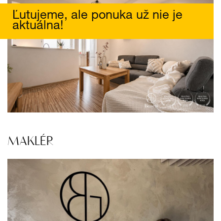
Ľutujeme, ale ponuka už nie je
aktuálna!
MAKLÉR