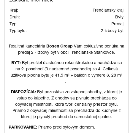
Kraj:
Trenčiansky kraj
Druh:
Byty
Typ:
Predaj
Typ bytu:
2-izbový byt
Realitná kancelária
Bosen Group
Vám exkluzívne ponúka na
predaj 2 - izbový byt v obci Trenčianske Stankovce.
BYT:
Byt prešiel čiastočnou rekonštrukciou a nachádza sa
na 2. poschodí (3.nadzemné poschodie) zo 4. Celková
úžitková plocha bytu je 41,5 m² + balkón o výmere 6, 28 m²
.
DISPOZÍCIA:
Byt pozostáva zo vstupnej chodby, z ktorej je
vstup do kúpeľne. Z chodby sa plynulo prechádza do
obývacej miestnosti, ktorá tvorí centrálny priestor bytu.
Priamo z obývacej miestnosti sa prechádza do kuchyne z
ktorej je plynulý prechod do samostatnej spálne.
PARKOVANIE:
Priamo pred bytovým domom.