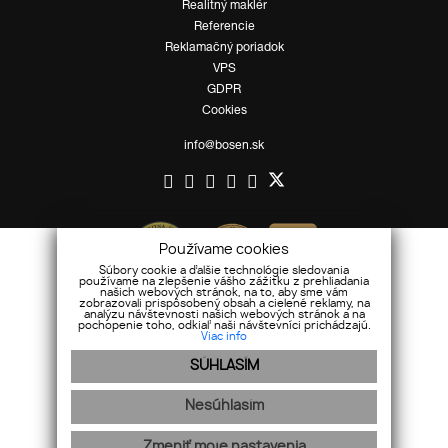
Realitný maklér
Referencie
Reklamačný poriadok
VPS
GDPR
Cookies
info@bosen.sk
Používame cookies
Súbory cookie a ďalšie technológie sledovania
používame na zlepšenie vášho zážitku z prehliadania
našich webových stránok, na to, aby sme vám
zobrazovali prispôsobený obsah a cielené reklamy, na
analýzu návštevnosti našich webových stránok a na
pochopenie toho, odkiaľ naši návštevníci prichádzajú.
Viac info
SÚHLASÍM
Nesúhlasím
Mapa stránok
|
Ochrana osobných údajov
Zmeniť moje nastavenia