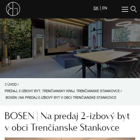
SK
EN
ÚVOD
/
PREDAJ, 2 IZBOVÝ BYT, TRENČIANSKY KRAJ, TRENČIANSKE STANKOVCE
/
BOSEN | NA PREDAJ 2-IZBOVÝ BYT V OBCI TRENČIANSKE STANKOVCE
BOSEN | Na predaj 2-izbový byt
v obci Trenčianske Stankovce