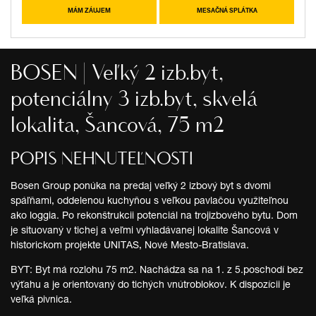
MÁM ZÁUJEM
MESAČNÁ SPLÁTKA
BOSEN | Veľký 2 izb.byt,
potenciálny 3 izb.byt, skvelá
lokalita, Šancová, 75 m2
POPIS NEHNUTEĽNOSTI
Bosen Group ponúka na predaj veľký 2 izbový byt s dvomi
spáľňami, oddelenou kuchyňou s veľkou pavlačou využiteľnou
ako loggia. Po rekonštrukcii potenciál na trojizbového bytu. Dom
je situovaný v tichej a veľmi vyhladávanej lokalite Šancová v
historickom projekte UNITAS, Nové Mesto-Bratislava.
BYT: Byt má rozlohu 75 m2. Nachádza sa na 1. z 5.poschodí bez
výťahu a je orientovaný do tichých vnútroblokov. K dispozícii je
veľká pivnica.