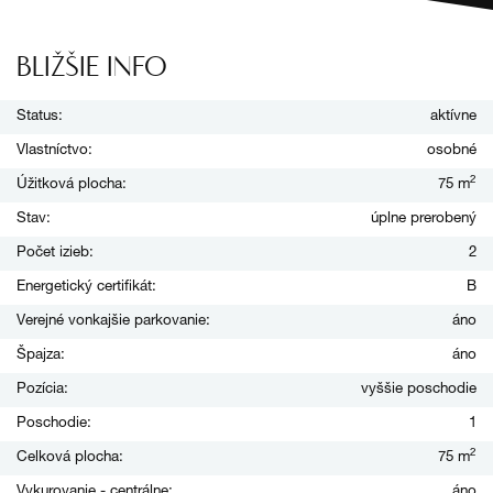
BLIŽŠIE INFO
Status:
aktívne
Vlastníctvo:
osobné
2
Úžitková plocha:
75 m
Stav:
úplne prerobený
Počet izieb:
2
Energetický certifikát:
B
Verejné vonkajšie parkovanie:
áno
Špajza:
áno
Pozícia:
vyššie poschodie
Poschodie:
1
2
Celková plocha:
75 m
Vykurovanie - centrálne:
áno