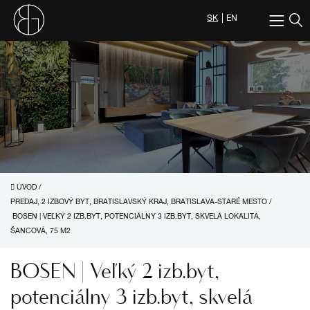
SK
EN
ÚVOD
/
PREDAJ, 2 IZBOVÝ BYT, BRATISLAVSKÝ KRAJ, BRATISLAVA-STARÉ MESTO
/
BOSEN | VEĽKÝ 2 IZB.BYT, POTENCIÁLNY 3 IZB.BYT, SKVELÁ LOKALITA,
ŠANCOVÁ, 75 M2
BOSEN | Veľký 2 izb.byt,
potenciálny 3 izb.byt, skvelá