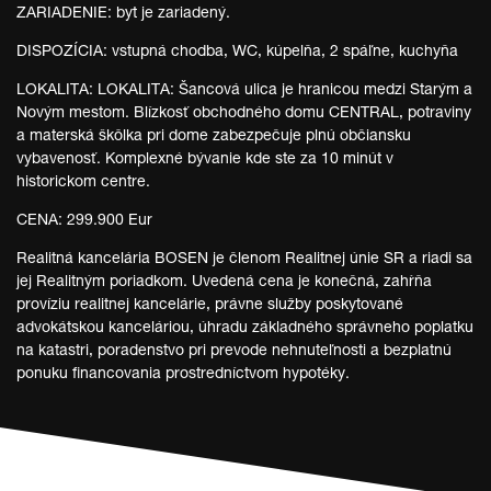
ZARIADENIE: byt je zariadený.
DISPOZÍCIA: vstupná chodba, WC, kúpelňa, 2 spáľne, kuchyňa
LOKALITA: LOKALITA: Šancová ulica je hranicou medzi Starým a
Novým mestom. Blízkosť obchodného domu CENTRAL, potraviny
a materská škôlka pri dome zabezpečuje plnú občiansku
vybavenosť. Komplexné bývanie kde ste za 10 minút v
historickom centre.
CENA: 299.900 Eur
Realitná kancelária BOSEN je členom Realitnej únie SR a riadi sa
jej Realitným poriadkom. Uvedená cena je konečná, zahŕňa
províziu realitnej kancelárie, právne služby poskytované
advokátskou kanceláriou, úhradu základného správneho poplatku
na katastri, poradenstvo pri prevode nehnuteľnosti a bezplatnú
ponuku financovania prostredníctvom hypotéky.