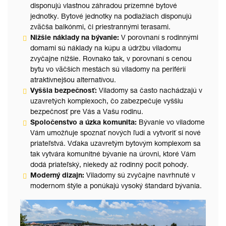
disponujú vlastnou záhradou prízemné bytové
jednotky. Bytové jednotky na podlažiach disponujú
zväčša balkónmi, či priestrannými terasami.
Nižšie náklady na bývanie:
V porovnaní s rodinnými
domami sú náklady na kúpu a údržbu viladomu
zvyčajne nižšie. Rovnako tak, v porovnaní s cenou
bytu vo väčších mestách sú viladomy na periférií
atraktívnejšou alternatívou.
Vyššia bezpečnosť:
Viladomy sa často nachádzajú v
uzavretých komplexoch, čo zabezpečuje vyššiu
bezpečnosť pre Vás a Vašu rodinu.
Spoločenstvo a úzka komunita:
Bývanie vo viladome
Vám umožňuje spoznať nových ľudí a vytvoriť si nové
priateľstvá. Vďaka uzavretým bytovým komplexom sa
tak vytvára komunitné bývanie na úrovni, ktoré Vám
dodá priateľský, niekedy až rodinný pocit pohody.
Moderný dizajn:
Viladomy sú zvyčajne navrhnuté v
modernom štýle a ponúkajú vysoký štandard bývania.