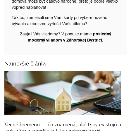
domova môže byť časovo náročné, preto je dobré všetko
vopred naplánovať.
Tak čo, zamiešali sme Vám karty pri výbere nového
bývania alebo sme vyriešili Vašu dilemu?
Zaujali Vás viladomy? V ponuke máme
posledný
moderný viladom v Záhorskej Bystrici
.
Najnovšie články
Vecné bremeno — čo znamená, aké typy existujú a