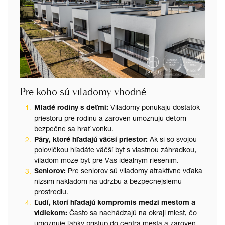
Pre koho sú viladomy vhodné
Mladé rodiny s deťmi:
Viladomy ponúkajú dostatok
priestoru pre rodinu a zároveň umožňujú deťom
bezpečne sa hrať vonku.
Páry, ktoré hľadajú väčší priestor:
Ak si so svojou
polovičkou hľadáte väčší byt s vlastnou záhradkou,
viladom môže byť pre Vás ideálnym riešením.
Seniorov:
Pre seniorov sú viladomy atraktívne vďaka
nižším nákladom na údržbu a bezpečnejšiemu
prostrediu.
Ľudí, ktorí hľadajú kompromis medzi mestom a
vidiekom:
Často sa nachádzajú na okraji miest, čo
umožňuje ľahký prístup do centra mesta a zároveň