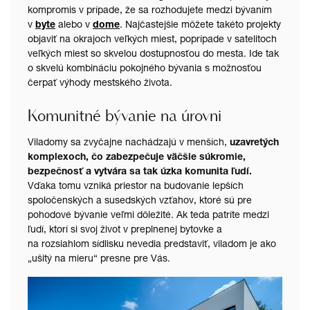
kompromis v prípade, že sa rozhodujete medzi bývaním
v
byte
alebo v
dome
. Najčastejšie môžete takéto projekty
objaviť na okrajoch veľkých miest, poprípade v satelitoch
veľkých miest so skvelou dostupnosťou do mesta. Ide tak
o skvelú kombináciu pokojného bývania s možnosťou
čerpať výhody mestského života.
Komunitné bývanie na úrovni
Viladomy sa zvyčajne nachádzajú v menších,
uzavretých
komplexoch, čo zabezpečuje väčšie súkromie,
bezpečnosť a vytvára sa tak úzka komunita ľudí.
Vďaka tomu vzniká priestor na budovanie lepších
spoločenských a susedských vzťahov, ktoré sú pre
pohodové bývanie veľmi dôležité. Ak teda patríte medzi
ľudí, ktorí si svoj život v preplnenej bytovke a
na rozsiahlom sídlisku nevedia predstaviť, viladom je ako
„ušitý na mieru“ presne pre Vás.