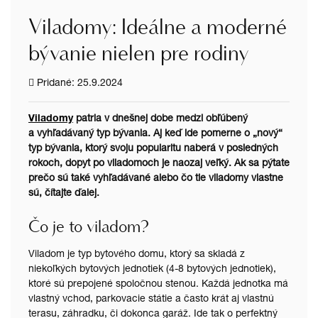
Viladomy: Ideálne a moderné
bývanie nielen pre rodiny
Pridané: 25.9.2024
Viladomy
patria v dnešnej dobe medzi obľúbený
a vyhľadávaný typ bývania. Aj keď ide pomerne o „nový“
typ bývania, ktorý svoju popularitu naberá v posledných
rokoch, dopyt po viladomoch je naozaj veľký. Ak sa pýtate
prečo sú také vyhľadávané alebo čo tie viladomy vlastne
sú, čítajte ďalej.
Čo je to viladom?
Viladom je typ bytového domu, ktorý sa skladá z
niekoľkých bytových jednotiek (4-8 bytových jednotiek),
ktoré sú prepojené spoločnou stenou. Každá jednotka má
vlastný vchod, parkovacie státie a často krát aj vlastnú
terasu, záhradku, či dokonca garáž. Ide tak o perfektný