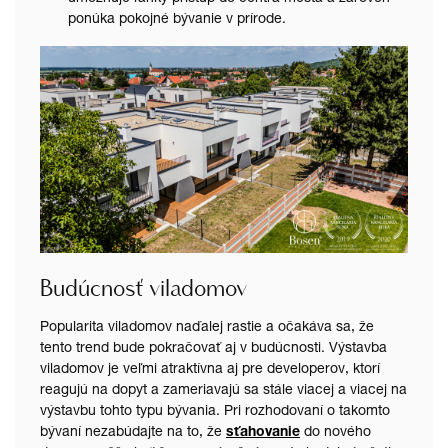
ponúka pokojné bývanie v prírode.
Budúcnosť viladomov
Popularita viladomov naďalej rastie a očakáva sa, že
tento trend bude pokračovať aj v budúcnosti. Výstavba
viladomov je veľmi atraktívna aj pre developerov, ktorí
reagujú na dopyt a zameriavajú sa stále viacej a viacej na
výstavbu tohto typu bývania. Pri rozhodovaní o takomto
bývaní nezabúdajte na to, že
sťahovanie
do nového