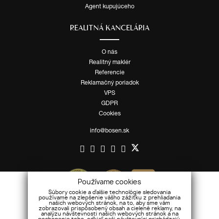
Agent kupujúceho
REALITNÁ KANCELÁRIA
O nás
Realitný maklér
Referencie
Reklamačný poriadok
VPS
GDPR
Cookies
info@bosen.sk
Používame cookies
Súbory cookie a ďalšie technológie sledovania
používame na zlepšenie vášho zážitku z prehliadania
našich webových stránok, na to, aby sme vám
zobrazovali prispôsobený obsah a cielené reklamy, na
analýzu návštevnosti našich webových stránok a na