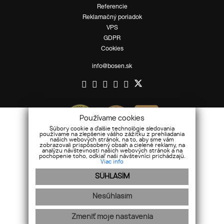
Referencie
Reklamačný poriadok
VPS
GDPR
Cookies
info@bosen.sk
Používame cookies
Súbory cookie a ďalšie technológie sledovania
používame na zlepšenie vášho zážitku z prehliadania
našich webových stránok, na to, aby sme vám
zobrazovali prispôsobený obsah a cielené reklamy, na
analýzu návštevnosti našich webových stránok a na
pochopenie toho, odkiaľ naši návštevníci prichádzajú.
Viac info
SÚHLASÍM
Nesúhlasím
Mapa stránok
|
Ochrana osobných údajov
Zmeniť moje nastavenia
webex.digital
-
REALVIA.sk