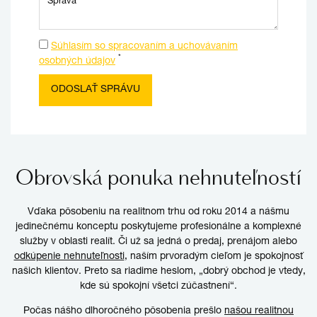
Súhlasím so spracovaním a uchovávaním
*
osobných údajov
Obrovská ponuka nehnuteľností
Vďaka pôsobeniu na realitnom trhu od roku 2014 a nášmu
jedinečnému konceptu poskytujeme profesionálne a komplexné
služby v oblasti realít. Či už sa jedná o predaj, prenájom alebo
odkúpenie nehnuteľnosti
, naším prvoradým cieľom je spokojnosť
našich klientov. Preto sa riadime heslom, „dobrý obchod je vtedy,
kde sú spokojní všetci zúčastnení“.
Počas nášho dlhoročného pôsobenia prešlo
našou realitnou