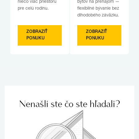
niečo viac priestoru
bytov na prenájom —
pre celú rodinu.
flexibilné bývanie bez
dlhodobého záväzku.
ZOBRAZIŤ
ZOBRAZIŤ
PONUKU
PONUKU
Nenašli ste čo ste hľadali?