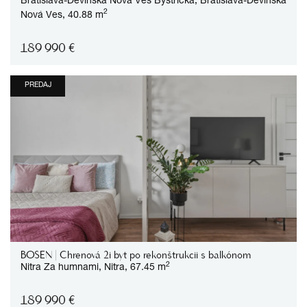
Bratislava-Devínska Nová Ves
Bystrická,
Bratislava-Devínska
2
Nová Ves,
40.88 m
189 990
€
PREDAJ
BOSEN | Chrenová 2i byt po rekonštrukcii s balkónom
2
Nitra
Za humnami,
Nitra,
67.45 m
189 990
€