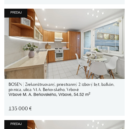
PREDAJ
BOSEN | Zrekonštruovaný, priestranný 2 izbový byt, balkón,
pivnica, ulica M.A. Beňovského, Vrbové
2
Vrbové
M. A. Beňovského,
Vrbové,
54.52 m
135 000
€
PREDAJ