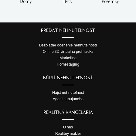
Domy
Byty
Pozemky
PREDAŤ NEHNUTEĽNOSŤ
Bezplatné ocenenie nehnuteľnosti
Online 3D virtuálna prehliadka
Marketing
Homestaging
KÚPIŤ NEHNUTEĽNOSŤ
Nájsť nehnuteľnosť
Agent kupujúceho
REALITNÁ KANCELÁRIA
O nás
Realitný maklér