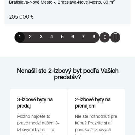
2
Bratislava-Nové Mesto
-,
Bratislava-Nové Mesto,
60 m
205 000
€
1
2
3
4
5
6
7
8
Nenašli ste 2-izbový byt podľa Vašich
predstáv?
3-izbové byty na
2-izbové byty na
predaj
prenájom
Možno nájdete to
Nie ste rozhodnutí pre
pravé medzi našimi 3-
kúpu? Prezrite si aj
izbovými bytmi — o
ponuku 2-izbových