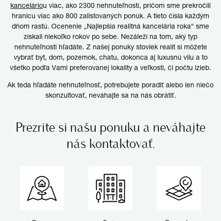
kancelário
u
viac, ako 2300 nehnuteľností, pričom sme prekročili
hranicu viac ako 800 zalistovaných ponúk. A tieto čísla každým
dňom rastú. Ocenenie „Najlepšia realitná kancelária roka“ sme
získali niekoľko rokov po sebe. Nezáleží na tom, aký typ
nehnuteľnosti hľadáte. Z našej ponuky stoviek realít si môžete
vybrať byt, dom, pozemok, chatu, dokonca aj luxusnú vilu a to
všetko podľa Vami preferovanej lokality a veľkosti, či počtu izieb.
Ak teda hľadáte nehnuteľnosť, potrebujete poradiť alebo len niečo
skonzultovať, neváhajte sa na nás obrátiť.
Prezrite si našu ponuku a neváhajte
nás kontaktovať.