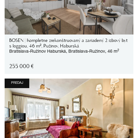
BOSEN | Kompletne zrekonštruovaný a zariadený 2 izbový byt
s loggiou, 46 m², Ružinov, Haburská
2
Bratislava-Ružinov
Haburská,
Bratislava-Ružinov,
46 m
255 000
€
PREDAJ