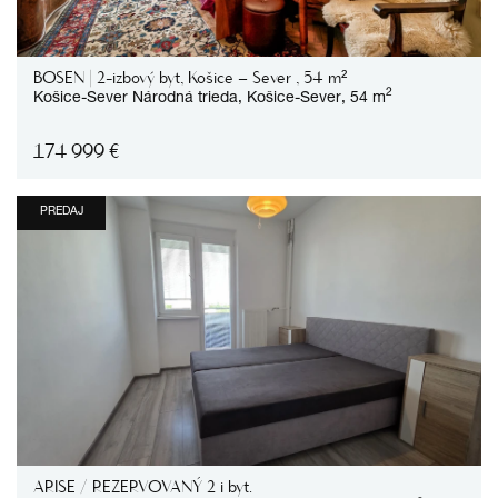
BOSEN | 2-izbový byt, Košice – Sever , 54 m²
2
Košice-Sever
Národná trieda,
Košice-Sever,
54 m
174 999
€
PREDAJ
ARISE / REZERVOVANÝ 2 i byt.