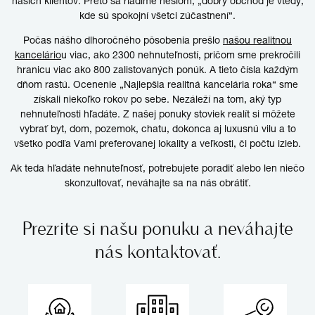
našich klientov. Preto sa riadime heslom, „dobrý obchod je vtedy,
kde sú spokojní všetci zúčastnení“.
Počas nášho dlhoročného pôsobenia prešlo
našou realitnou
kancelário
u
viac, ako 2300 nehnuteľností, pričom sme prekročili
hranicu viac ako 800 zalistovaných ponúk. A tieto čísla každým
dňom rastú. Ocenenie „Najlepšia realitná kancelária roka“ sme
získali niekoľko rokov po sebe. Nezáleží na tom, aký typ
nehnuteľnosti hľadáte. Z našej ponuky stoviek realít si môžete
vybrať byt, dom, pozemok, chatu, dokonca aj luxusnú vilu a to
všetko podľa Vami preferovanej lokality a veľkosti, či počtu izieb.
Ak teda hľadáte nehnuteľnosť, potrebujete poradiť alebo len niečo
skonzultovať, neváhajte sa na nás obrátiť.
Prezrite si našu ponuku a neváhajte
nás kontaktovať.