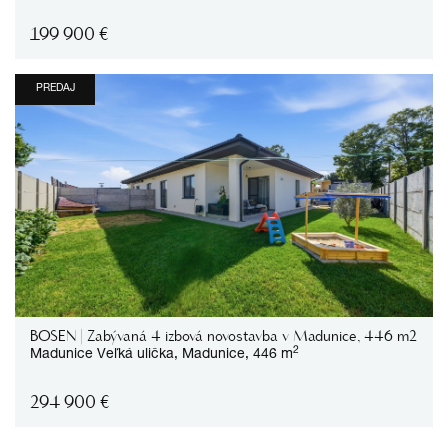
199 900
€
PREDAJ
BOSEN | Zabývaná 4 izbová novostavba v Madunice, 446 m2
2
Madunice
Veľká ulička,
Madunice,
446 m
294 900
€