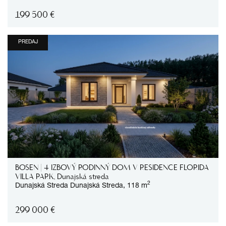
199 500
€
PREDAJ
BOSEN | 4 IZBOVÝ RODINNÝ DOM V RESIDENCE FLORIDA
VILLA PARK, Dunajská streda
2
Dunajská Streda
Dunajská Streda,
118 m
299 000
€