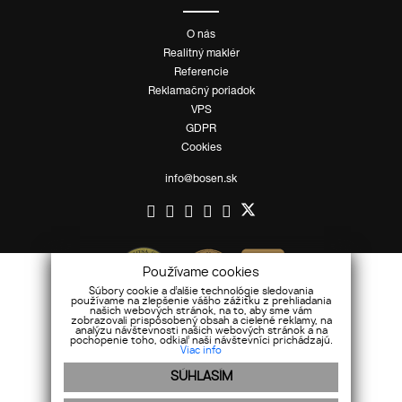
O nás
Realitný maklér
Referencie
Reklamačný poriadok
VPS
GDPR
Cookies
info@bosen.sk
Používame cookies
Súbory cookie a ďalšie technológie sledovania
používame na zlepšenie vášho zážitku z prehliadania
našich webových stránok, na to, aby sme vám
zobrazovali prispôsobený obsah a cielené reklamy, na
analýzu návštevnosti našich webových stránok a na
pochopenie toho, odkiaľ naši návštevníci prichádzajú.
Viac info
SÚHLASÍM