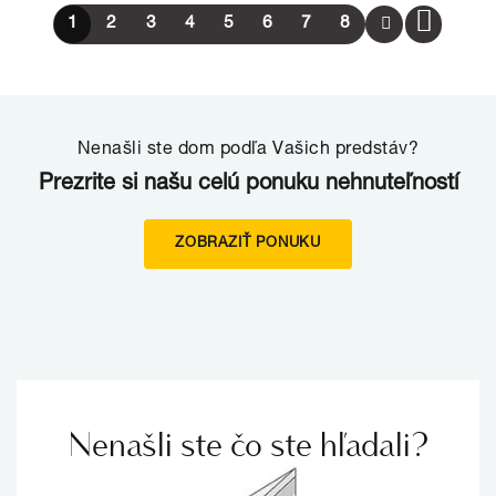
1
2
3
4
5
6
7
8
Nenašli ste dom podľa Vašich predstáv?
Prezrite si našu celú ponuku nehnuteľností
ZOBRAZIŤ PONUKU
Nenašli ste čo ste hľadali?