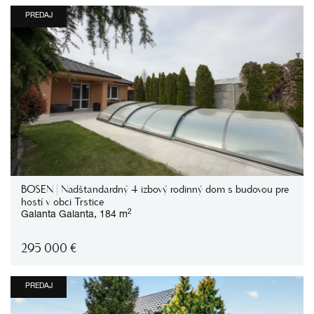
PREDAJ
BOSEN | Nadštandardný 4 izbový rodinný dom s budovou pre
hostí v obci Trstice
2
Galanta
Galanta,
184 m
295 000
€
PREDAJ