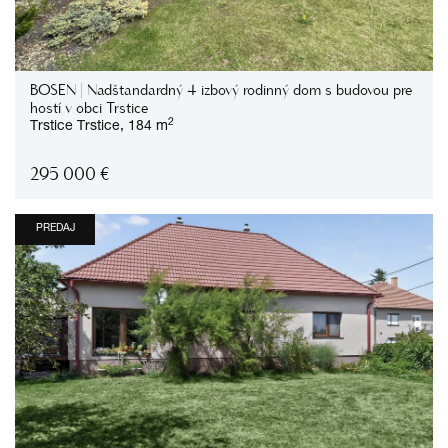
BOSEN | Nadštandardný 4 izbový rodinný dom s budovou pre
hostí v obci Trstice
2
Trstice
Trstice,
184 m
295 000
€
PREDAJ