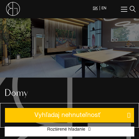
SK
EN
Domy
Vyhľadaj nehnuteľnosť
Rozšírené hľadanie