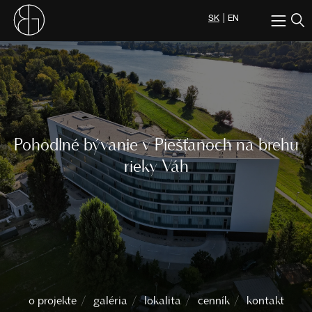
SK
EN
Pohodlné bývanie v Piešťanoch na brehu
rieky Váh
o projekte
galéria
lokalita
cenník
kontakt