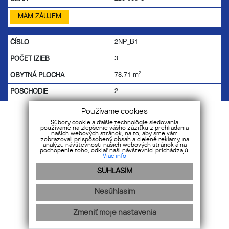
MÁM ZÁUJEM
2NP_B1
3
2
78.71 m
2
2
131.94 m
Používame cookies
Súbory cookie a ďalšie technológie sledovania
Aktívne
používame na zlepšenie vášho zážitku z prehliadania
našich webových stránok, na to, aby sme vám
zobrazovali prispôsobený obsah a cielené reklamy, na
220 000
€
analýzu návštevnosti našich webových stránok a na
pochopenie toho, odkiaľ naši návštevníci prichádzajú.
Viac info
MÁM ZÁUJEM
SÚHLASÍM
2NP_A2
Nesúhlasím
2
Zmeniť moje nastavenia
2
68.59 m