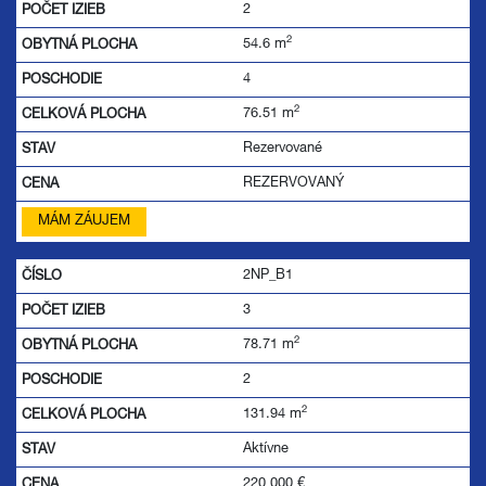
2
2
54.6 m
4
2
76.51 m
Rezervované
REZERVOVANÝ
MÁM ZÁUJEM
2NP_B1
3
2
78.71 m
2
2
131.94 m
Aktívne
220 000
€